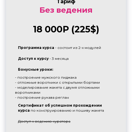
Тариф
Без ведения
Продукты
18 000Р (225$)
Закрытый клуб AFS
Популярные курсы
Каталог выкроек
Программа курса
- состоит из 2-х модулей
Доступ к курсу
- 3 месяца
Разделы сайта
Бонусные уроки:
Блог
- построение мужского пиджака
- отложные воротники с открытыми бортами
Метод Арон
- моделирование жакета с двумя отложными
воротниками
Наши ученики
- построение рукава реглан
© Все права защищены
Сертификат об успешном прохождении
курса
по конструированию и пошиву жакета
Договор-оферта
Политика конфиденциальности
Доступ к ведению куратора
Разработка сайта