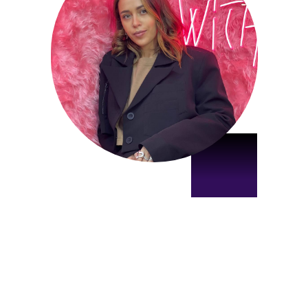
Разделы сайта
Оставить заявку
О Евгении Арон
NEW
Продукты
Закрытый клуб AFS
Популярные курсы
Каталог выкроек
Разделы сайта
Блог