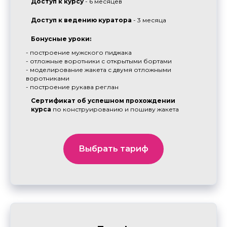
Доступ к курсу
- 6 месяцев
*Лицензия на осуществление образовательной деятельности от 27.04.2024 №Л035-
Доступ к ведению куратора
- 3 месяца
01298-77/01182071 . Как проверить: перейдите на
сайт Федеральной службы по
надзору в сфере образования и науки (Рособрнадзор)
в строке ИНН укажите ИНН
773132022426 и нажмите «Поиск»
Бонусные уроки:
- построение мужского пиджака
- отложные воротники с открытыми бортами
- моделирование жакета с двумя отложными
воротниками
- построение рукава реглан
Сертификат об успешном прохождении
курса
по конструированию и пошиву жакета
ИП «Червонцева» (РК)
ИНН: 861028450839
Адрес: Республика Казахстан, Алматинская область, Талгарский район,
041602, город Талгар, ул. Аксай, д.14
Тел.: 8 (747) 360-63-53
Эл. почта: alenachervonceva@gmail.com
Выбрать тариф
Разделы сайта
Оставить заявку
О Евгении Арон
NEW