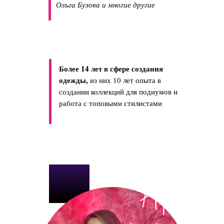
Ольга Бузова и многие другие
Более 14 лет в сфере создания
одежды,
из них 10 лет опыта в
создании коллекций для подиумов и
работа с топовыми стилистами
Сведения об образовательной
организации
ИП Арон Евгения Ефимовна
ИНН: 773132022426
ОГРНИП: 318774600152126
Aronfactory.school@gmail.com