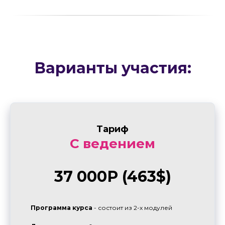
Метод Арон
Наши ученики
© Все права защищены
Варианты участия:
Разработка сайта
Договор-оферта для профессионального
обучения
Тариф
Договор-оферта по подписке
С ведением
Политика конфиденциальности
37 000Р (463$)
Согласие на обработку персональных
данных
Согласие на получение
Программа курса
- состоит из 2-х модулей
рассылки