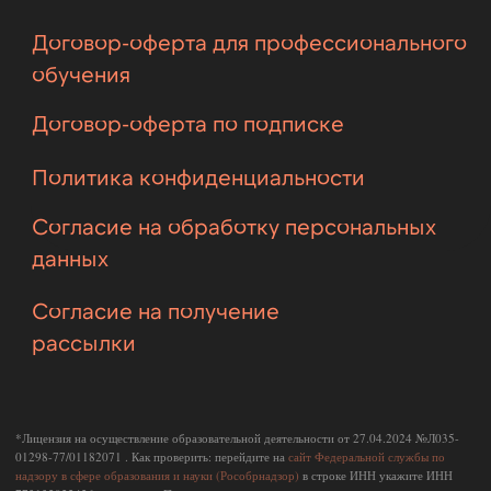
О Евгении Арон
NEW
Продукты
Закрытый клуб AFS
Популярные курсы
Каталог выкроек
Разделы сайта
Блог
Метод Арон
Наши ученики
© Все права защищены
Договор-оферта