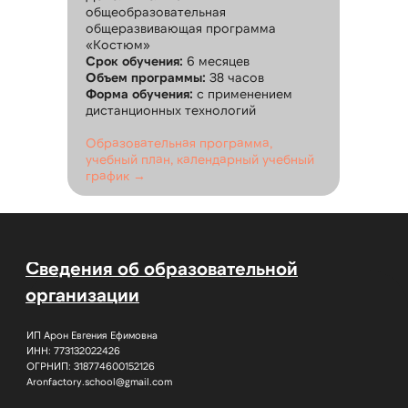
ИП Арон Евгения Ефимовна
общеобразовательная
ИНН: 773132022426
общеразвивающая программа
ОГРНИП: 318774600152126
Aronfactory.school@gmail.com
«Костюм»
Срок обучения:
6 месяцев
Объем программы:
38 часов
Форма обучения:
с применением
Разделы сайта
дистанционных технологий
Оставить заявку
Образовательная программа,
О Евгении Арон
учебный план, календарный учебный
график →
NEW
Продукты
Закрытый клуб AFS
Популярные курсы
Каталог выкроек
Разделы сайта