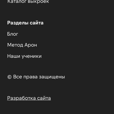
Согласие на получение
рассылки
*Лицензия на осуществление образовательной деятельности от 27.04.2024 №Л035-
01298-77/01182071 . Как проверить: перейдите на
сайт Федеральной службы по
надзору в сфере образования и науки (Рособрнадзор)
в строке ИНН укажите ИНН
773132022426 и нажмите «Поиск»
ИП «Червонцева» (РК)
ИНН: 861028450839
Адрес: Республика Казахстан, Алматинская область, Талгарский район,
041602, город Талгар, ул. Аксай, д.14
Тел.: 8 (747) 360-63-53
Эл. почта: alenachervonceva@gmail.com
Разделы сайта
Оставить заявку